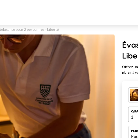
Relaxante pour 2 personnes - Liberté
Évas
Libe
Offrez un
plaisir à 
QUA
1
PER
Pou