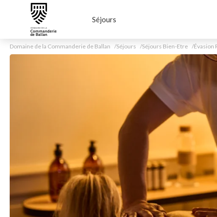
Séjours
Domaine de la Commanderie de Ballan
Séjours
Séjours Bien-Etre
Évasion 