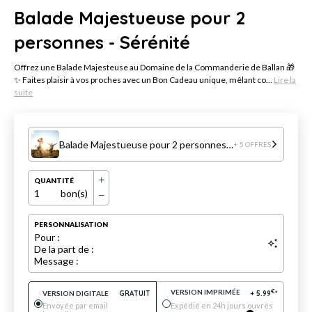
Balade Majestueuse pour 2
personnes - Sérénité
Offrez une Balade Majesteuse au Domaine de la Commanderie de Ballan 🎁
✨ Faites plaisir à vos proches avec un Bon Cadeau unique, mêlant co...
Lire la
suite
Balade Majestueuse pour 2 personnes - Sérénité
+ 5 OFFRES
QUANTITÉ
1
bon(s)
PERSONNALISATION
Pour :
De la part de :
Message :
VERSION IMPRIMÉE
€
VERSION DIGITALE
GRATUIT
+
5.99
*
Envoyée par email
Expédié en 24h jours ouvrés