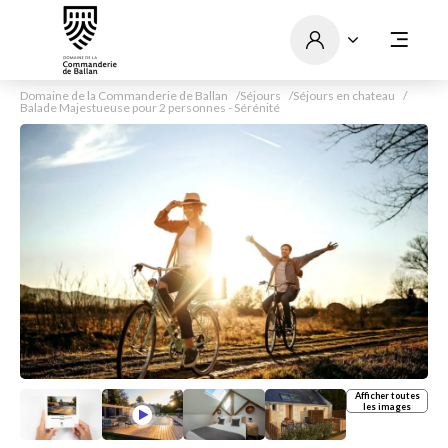
Domaine de la Commanderie de Ballan
Séjours
Séjours en chateau
Balade Majestueuse pour 2 personnes - Sérénité
Afficher toutes
les images